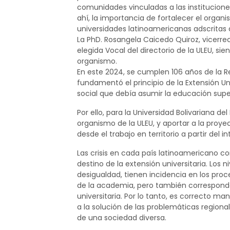
comunidades vinculadas a las institucione
ahí, la importancia de fortalecer el organ
universidades latinoamericanas adscritas a
La PhD. Rosangela Caicedo Quiroz, vicerrec
elegida Vocal del directorio de la ULEU, si
organismo.
En este 2024, se cumplen 106 años de la R
fundamentó el principio de la Extensión U
social que debía asumir la educación supe
Por ello, para la Universidad Bolivariana d
organismo de la ULEU, y aportar a la proy
desde el trabajo en territorio a partir del
Las crisis en cada país latinoamericano co
destino de la extensión universitaria. Los n
desigualdad, tienen incidencia en los proc
de la academia, pero también corresponde
universitaria. Por lo tanto, es correcto m
a la solución de las problemáticas regional
de una sociedad diversa.