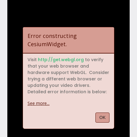
Error constructing
CesiumWidget.
Visit 
http://get.webgl.org
 to verify 
that your web browser and 
hardware support WebGL.  Consider 
trying a different web browser or 
updating your video drivers.  
Detailed error information is below:
See more...
OK