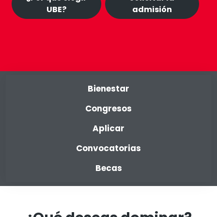
UBE?
admisión
Selecciona una carrera
Nothing selected
Teléfono
Bienestar
Email
Congresos
Mensaje
Aplicar
Convocatorias
Becas
Enviar
Cancelar