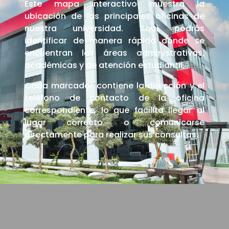
Este mapa interactivo muestra la
ubicación de las principales oficinas de
nuestra universidad. Aquí podrás
identificar de manera rápida dónde se
encuentran las áreas administrativas,
académicas y de atención estudiantil.
Cada marcador contiene la dirección y el
teléfono de contacto de la oficina
correspondiente, lo que facilita llegar al
lugar correcto o comunicarse
directamente para realizar sus consultas.