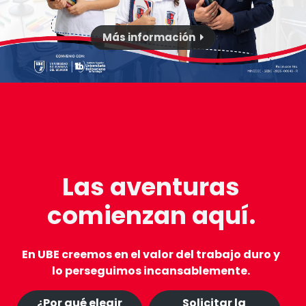
Más información
Cédula
N° identificación
Las aventuras
Términos y condiciones
comienzan aquí.
Acepto todos
Nombres
En UBE creemos en el valor del trabajo duro y
lo perseguimos incansablemente.
Apellidos
¿Por qué elegir
Solicitar la