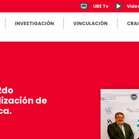
UBE Tv
Vide
INVESTIGACIÓN
VINCULACIÓN
CRAI
2do
ización de
ca.