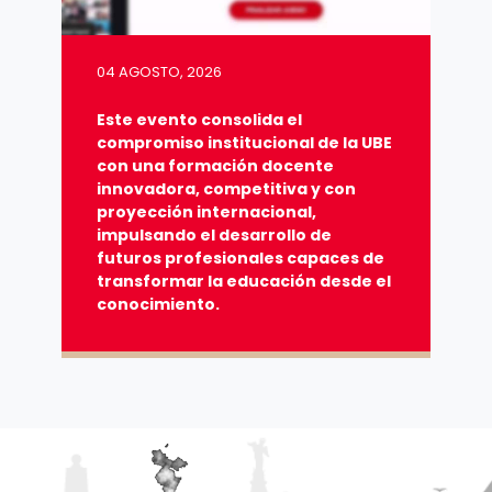
04 AGOSTO, 2026
Este evento consolida el
compromiso institucional de la UBE
con una formación docente
innovadora, competitiva y con
proyección internacional,
impulsando el desarrollo de
futuros profesionales capaces de
transformar la educación desde el
conocimiento.