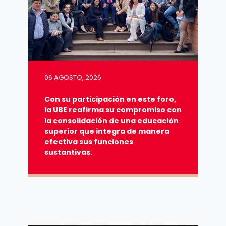
06 AGOSTO, 2026
Con su participación en este foro,
la UBE reafirma su compromiso con
la consolidación de una educación
superior que integra de manera
efectiva sus funciones
sustantivas.