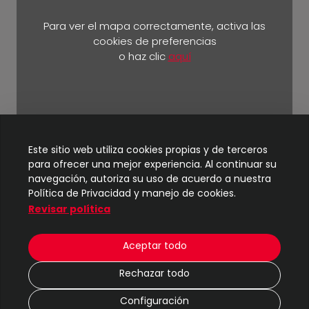
Para ver el mapa correctamente, activa las
cookies de preferencias
o haz clic
aquí
Km 5 ½ vía Durán Yaguachi.
Este sitio web utiliza cookies propias y de terceros
para ofrecer una mejor experiencia. Al continuar su
navegación, autoriza su uso de acuerdo a nuestra
Política de Privacidad y manejo de cookies.
Revisar política
© 2024
TIC - UBE
| Todos los derechos reservados
Aceptar todo
2 M
Rechazar todo
|
Protección de datos
Configuración
|