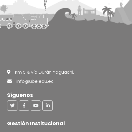
Km 5 ½ vía Durán Yaguachi.
info@ube.edu.ec
Síguenos
Gestión Institucional