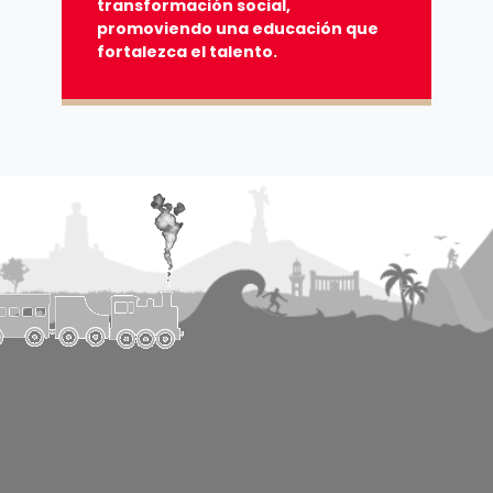
transformación social,
promoviendo una educación que
fortalezca el talento.