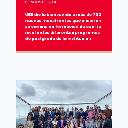
08 AGOSTO, 2026
UBE dio la bienvenida a más de 700
nuevos maestrantes que iniciaron
su camino de formación de cuarto
nivel en los diferentes programas
de postgrado de la institución