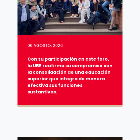
06 AGOSTO, 2026
Con su participación en este foro,
la UBE reafirma su compromiso con
la consolidación de una educación
superior que integra de manera
efectiva sus funciones
sustantivas.