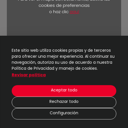
cookies de preferencias
o haz clic
aquí
Km 5 ½ vía Durán Yaguachi.
Este sitio web utiliza cookies propias y de terceros
para ofrecer una mejor experiencia. Al continuar su
navegación, autoriza su uso de acuerdo a nuestra
Política de Privacidad y manejo de cookies.
Revisar política
© 2024
TIC - UBE
| Todos los derechos reservados
Aceptar todo
2 M
Rechazar todo
|
Protección de datos
Configuración
|
Política de cookies