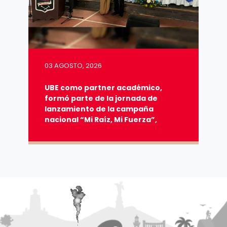
03 AGOSTO, 2026
UBE como partner académico,
formó parte de la jornada de
lanzamiento de la campaña
nacional “Mi Raíz, Mi Fuerza”,