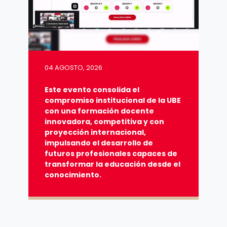
04 AGOSTO, 2026
Este evento consolida el
compromiso institucional de la UBE
con una formación docente
innovadora, competitiva y con
proyección internacional,
impulsando el desarrollo de
futuros profesionales capaces de
transformar la educación desde el
conocimiento.