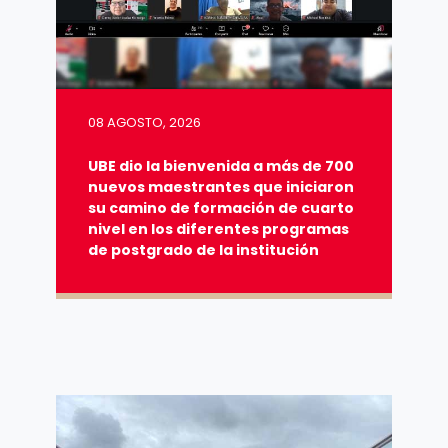
08 AGOSTO, 2026
UBE dio la bienvenida a más de 700
nuevos maestrantes que iniciaron
su camino de formación de cuarto
nivel en los diferentes programas
de postgrado de la institución