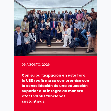
06 AGOSTO, 2026
Con su participación en este foro,
la UBE reafirma su compromiso con
la consolidación de una educación
superior que integra de manera
efectiva sus funciones
sustantivas.