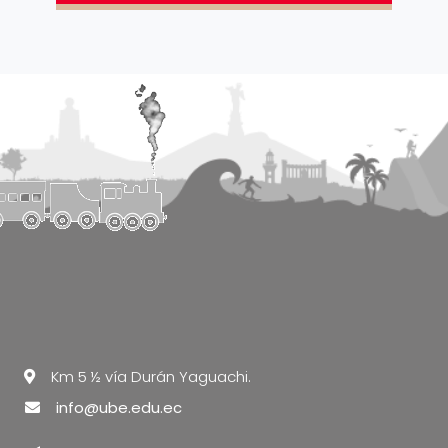
Km 5 ½ vía Durán Yaguachi.
info@ube.edu.ec