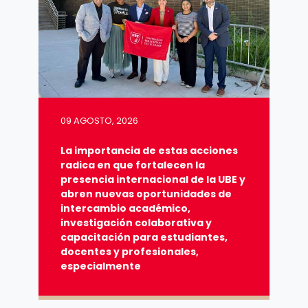
09 AGOSTO, 2026
La importancia de estas acciones
radica en que fortalecen la
presencia internacional de la UBE y
abren nuevas oportunidades de
intercambio académico,
investigación colaborativa y
capacitación para estudiantes,
docentes y profesionales,
especialmente