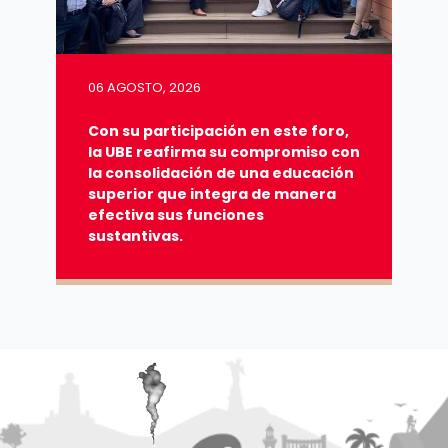
06 AGOSTO, 2026
Con su participación en este foro,
la UBE reafirma su compromiso con
la consolidación de una educación
superior que integra de manera
efectiva sus funciones
sustantivas.