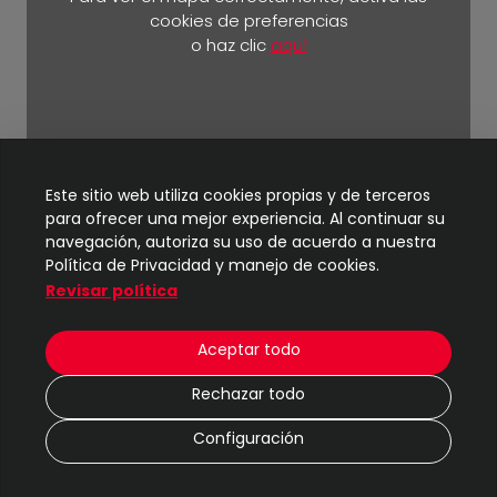
cookies de preferencias
o haz clic
aquí
Km 5 ½ vía Durán Yaguachi.
Este sitio web utiliza cookies propias y de terceros
para ofrecer una mejor experiencia. Al continuar su
navegación, autoriza su uso de acuerdo a nuestra
Política de Privacidad y manejo de cookies.
Revisar política
© 2024
TIC - UBE
| Todos los derechos reservados
Aceptar todo
2 M
Rechazar todo
|
Protección de datos
Configuración
|
Política de cookies