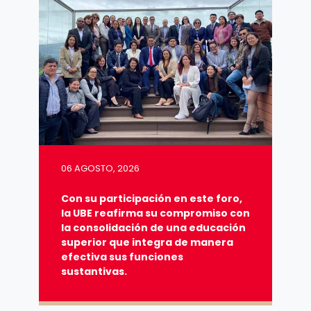
06 AGOSTO, 2026
Con su participación en este foro,
la UBE reafirma su compromiso con
la consolidación de una educación
superior que integra de manera
efectiva sus funciones
sustantivas.