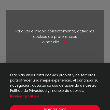
Para ver el mapa correctamente, activa las
cookies de preferencias
o haz clic
aquí
Km 5 ½ vía Durán Yaguachi.
Este sitio web utiliza cookies propias y de terceros
para ofrecer una mejor experiencia. Al continuar su
navegación, autoriza su uso de acuerdo a nuestra
Política de Privacidad y manejo de cookies.
Revisar política
© 2024
TIC - UBE
| Todos los derechos reservados
Aceptar todo