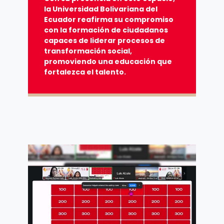
la Universidad Bolivariana del
Ecuador reafirma su compromiso
con la formación de ciudadanos
capaces de liderar procesos de
transformación social,
promoviendo una educación que
fortalezca el talento.