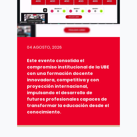
04 AGOSTO, 2026
Este evento consolida el
compromiso institucional de la UBE
con una formación docente
innovadora, competitiva y con
proyección internacional,
impulsando el desarrollo de
futuros profesionales capaces de
transformar la educación desde el
conocimiento.