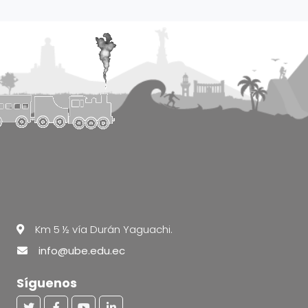
Km 5 ½ vía Durán Yaguachi.
info@ube.edu.ec
Síguenos