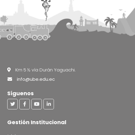
Km 5 ½ vía Durán Yaguachi.
info@ube.edu.ec
Síguenos
Gestión Institucional