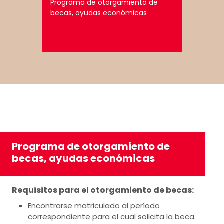
Programa de otorgamiento de
Program
becas, ayudas económicas
garantía
calidad 
Programa de otorgamiento de
becas, ayudas económicas
Requisitos para el otorgamiento de becas:
Encontrarse matriculado al período
correspondiente para el cual solicita la beca.