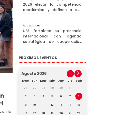
2026 elevan la competencia
académica y definen a sus
semifinalistas
Actividades
UBE fortalece su presencia
internacional con agenda
estratégica de cooperación
académica en Nueva York
PRÓXIMOS EVENTOS
Agosto 2026
Dom
Lun
Mar
Mie
Jue
Vie
Sab
26
27
28
29
30
31
1
ón
2
3
4
5
6
7
8
H
9
10
11
12
13
14
15
con la
16
17
18
19
20
21
22