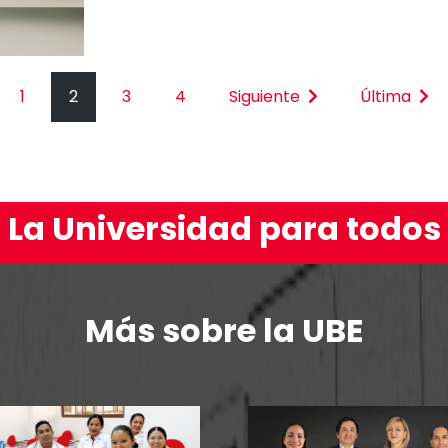
1
2
3
4
Siguiente
Última
La Universidad para todos
Más sobre la UBE