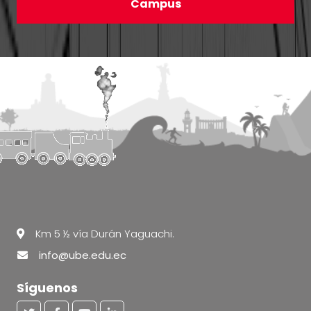
Campus
Km 5 ½ vía Durán Yaguachi.
info@ube.edu.ec
Síguenos