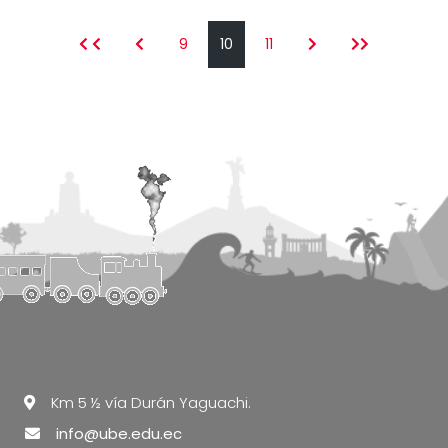
9
10
11
Km 5 ½ vía Durán Yaguachi.
info@ube.edu.ec