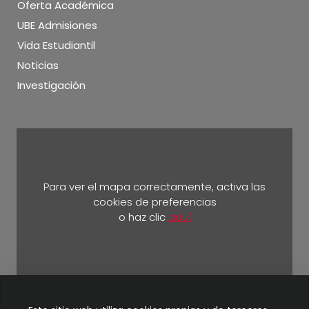
Oferta Académica
UBE Admisiones
Vida Estudiantil
Noticias
Investigación
Para ver el mapa correctamente, activa las
cookies de preferencias
o haz clic
aquí
Km 5 ½ vía Durán Yaguachi.