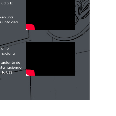
alud a la
ó en una
junto a la
 en el
rnacional
studiante de
sta haciendo
 la UBE.