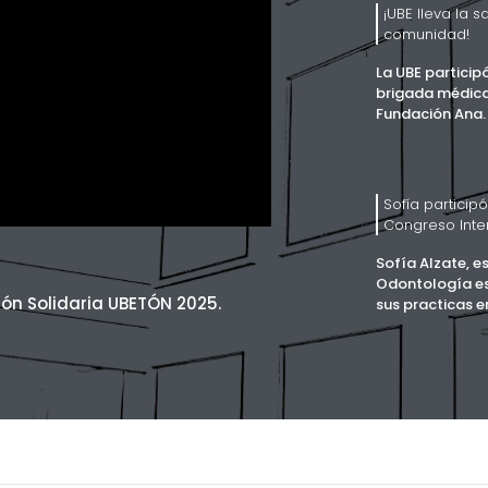
¡UBE lleva la s
comunidad!
La UBE particip
brigada médica 
Fundación Ana.
Sofía participó
Congreso Inte
Sofía Alzate, e
Odontología e
ción Solidaria UBETÓN 2025.
sus practicas en