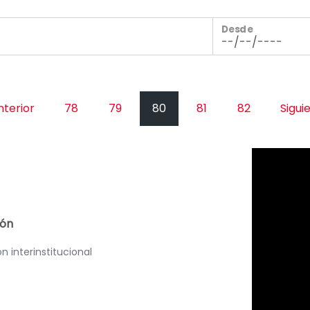
Desde
terior
78
79
80
81
82
Sigui
ión
 interinstitucional