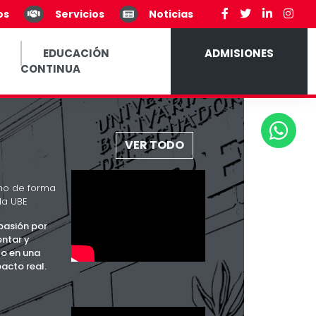
os
Servicios
Noticias
EDUCACIÓN
ADMISIONES
CONTINUA
VER TODO
ho de forma
la UBE
pasión por
ntar y
to en una
acto real.