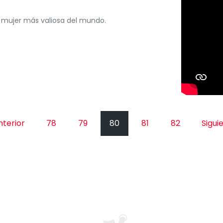
 mujer más valiosa del mundo.
terior
78
79
80
81
82
Sigui