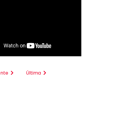
ente
Última